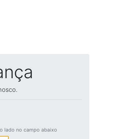
ança
nosco.
ao lado no campo abaixo