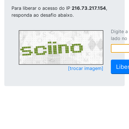
Para liberar o acesso
do IP
216.73.217.154
,
responda ao desafio abaixo.
Digite 
lado no
[trocar imagem]