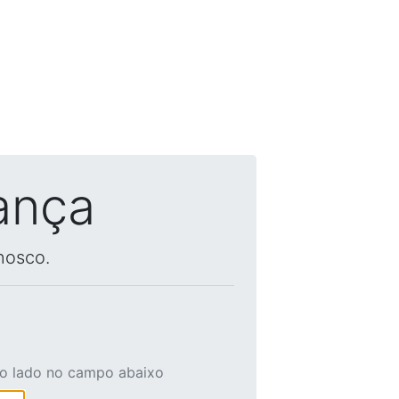
ança
nosco.
ao lado no campo abaixo