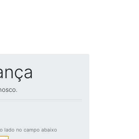
ança
nosco.
ao lado no campo abaixo