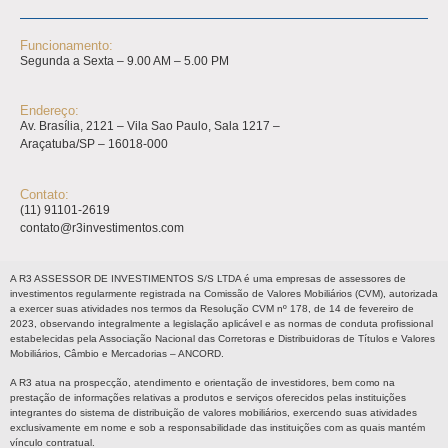
Funcionamento:
Segunda a Sexta – 9.00 AM – 5.00 PM
Endereço:
Av. Brasília, 2121 – Vila Sao Paulo, Sala 1217 –
Araçatuba/SP – 16018-000
Contato:
(11) 91101-2619
contato@r3investimentos.com
A R3 ASSESSOR DE INVESTIMENTOS S/S LTDA é uma empresas de assessores de
investimentos regularmente registrada na Comissão de Valores Mobiliários (CVM), autorizada
a exercer suas atividades nos termos da Resolução CVM nº 178, de 14 de fevereiro de
2023, observando integralmente a legislação aplicável e as normas de conduta profissional
estabelecidas pela Associação Nacional das Corretoras e Distribuidoras de Títulos e Valores
Mobiliários, Câmbio e Mercadorias – ANCORD.
A R3 atua na prospecção, atendimento e orientação de investidores, bem como na
prestação de informações relativas a produtos e serviços oferecidos pelas instituições
integrantes do sistema de distribuição de valores mobiliários, exercendo suas atividades
exclusivamente em nome e sob a responsabilidade das instituições com as quais mantém
vínculo contratual.