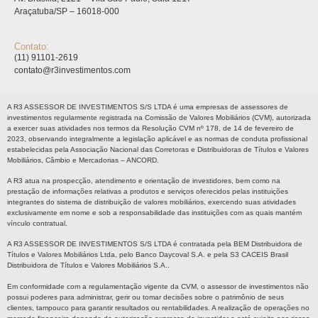
Araçatuba/SP – 16018-000
Contato:
(11) 91101-2619
contato@r3investimentos.com
A R3 ASSESSOR DE INVESTIMENTOS S/S LTDA é uma empresas de assessores de
investimentos regularmente registrada na Comissão de Valores Mobiliários (CVM), autorizada
a exercer suas atividades nos termos da Resolução CVM nº 178, de 14 de fevereiro de
2023, observando integralmente a legislação aplicável e as normas de conduta profissional
estabelecidas pela Associação Nacional das Corretoras e Distribuidoras de Títulos e Valores
Mobiliários, Câmbio e Mercadorias – ANCORD.
A R3 atua na prospecção, atendimento e orientação de investidores, bem como na
prestação de informações relativas a produtos e serviços oferecidos pelas instituições
integrantes do sistema de distribuição de valores mobiliários, exercendo suas atividades
exclusivamente em nome e sob a responsabilidade das instituições com as quais mantém
vínculo contratual.
A R3 ASSESSOR DE INVESTIMENTOS S/S LTDA é contratada pela BEM Distribuidora de
Títulos e Valores Mobiliários Ltda, pelo Banco Daycoval S.A. e pela S3 CACEIS Brasil
Distribuidora de Títulos e Valores Mobiliários S.A..
Em conformidade com a regulamentação vigente da CVM, o assessor de investimentos não
possui poderes para administrar, gerir ou tomar decisões sobre o patrimônio de seus
clientes, tampouco para garantir resultados ou rentabilidades. A realização de operações no