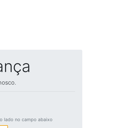
ança
nosco.
ao lado no campo abaixo