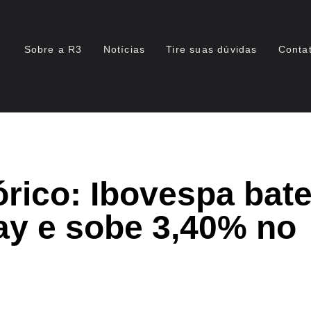
Sobre a R3
Notícias
Tire suas dúvidas
Conta
rico: Ibovespa bat
ay e sobe 3,40% no