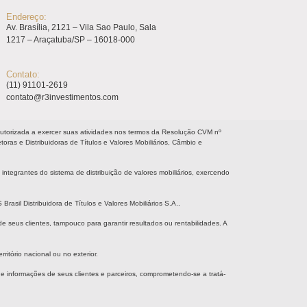
Endereço:
Av. Brasília, 2121 – Vila Sao Paulo, Sala
1217 – Araçatuba/SP – 16018-000
Contato:
(11) 91101-2619
contato@r3investimentos.com
orizada a exercer suas atividades nos termos da Resolução CVM nº
ras e Distribuidoras de Títulos e Valores Mobiliários, Câmbio e
integrantes do sistema de distribuição de valores mobiliários, exercendo
il Distribuidora de Títulos e Valores Mobiliários S.A..
 seus clientes, tampouco para garantir resultados ou rentabilidades. A
ritório nacional ou no exterior.
nformações de seus clientes e parceiros, comprometendo-se a tratá-