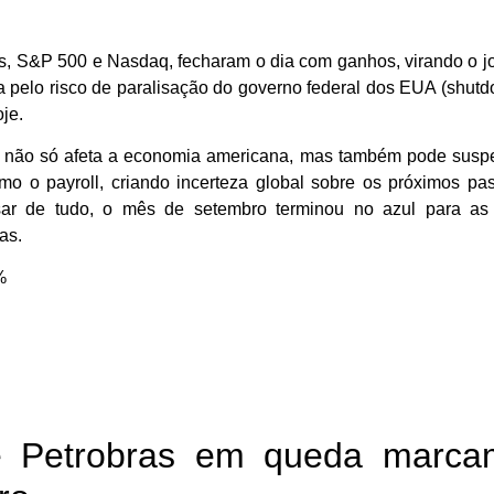
s, S&P 500 e Nasdaq, fecharam o dia com ganhos, virando o j
da pelo risco de paralisação do governo federal dos EUA (shutd
je.
o não só afeta a economia americana, mas também pode susp
mo o payroll, criando incerteza global sobre os próximos pa
sar de tudo, o mês de setembro terminou no azul para as
as.
%
 e Petrobras em queda marca