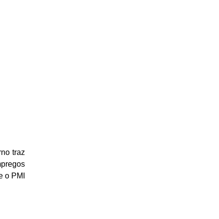
no traz
mpregos
e o PMI