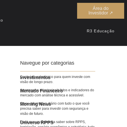
Área do
Investidor ↗
to
R3 Educação
Navegue por categorias
e
Conteúdo estratégico para quem investe com
Investimentos
visão de longo prazo.
Acompanhe os principais fatos e indicadores do
Mercado Financeiro
mercado com análise técnica e acessível.
O seu informativo diário com tudo o que você
Morning News
precisa saber para investir com segurança e
visão de futuro.
Tudo que você precisa saber sobre RPPS,
Universo RPPS