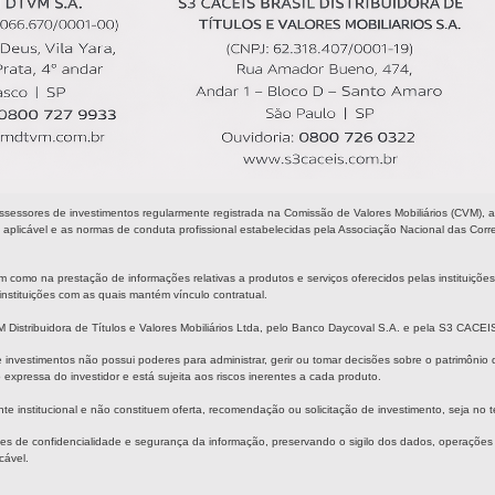
es de investimentos regularmente registrada na Comissão de Valores Mobiliários (CVM), aut
aplicável e as normas de conduta profissional estabelecidas pela Associação Nacional das Correto
como na prestação de informações relativas a produtos e serviços oferecidos pelas instituições 
nstituições com as quais mantém vínculo contratual.
uidora de Títulos e Valores Mobiliários Ltda, pelo Banco Daycoval S.A. e pela S3 CACEIS Bras
estimentos não possui poderes para administrar, gerir ou tomar decisões sobre o patrimônio de
xpressa do investidor e está sujeita aos riscos inerentes a cada produto.
e institucional e não constituem oferta, recomendação ou solicitação de investimento, seja no ter
confidencialidade e segurança da informação, preservando o sigilo dos dados, operações e i
cável.