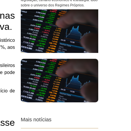
legislação, cenário econômico e estratégia: tudo
sobre o universo dos Regimes Próprios.
anas
va.
stórico
7%, aos
sileiros
ue pode
ício de
Mais notícias
asse