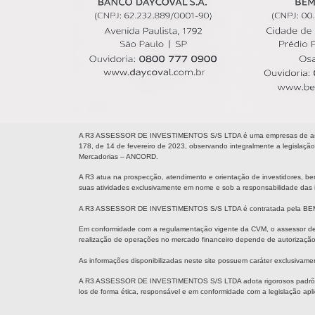
A R3 ASSESSOR DE INVESTIMENTOS S/S LTDA é uma empresas de assessor
178, de 14 de fevereiro de 2023, observando integralmente a legislação 
Mercadorias – ANCORD.
A R3 atua na prospecção, atendimento e orientação de investidores, bem 
suas atividades exclusivamente em nome e sob a responsabilidade das i
A R3 ASSESSOR DE INVESTIMENTOS S/S LTDA é contratada pela BEM Distrib
Em conformidade com a regulamentação vigente da CVM, o assessor de inv
realização de operações no mercado financeiro depende de autorização e
As informações disponibilizadas neste site possuem caráter exclusivament
A R3 ASSESSOR DE INVESTIMENTOS S/S LTDA adota rigorosos padrões de 
los de forma ética, responsável e em conformidade com a legislação apli