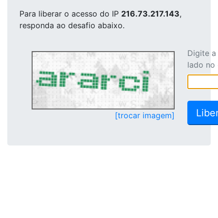
Para liberar o acesso
do IP
216.73.217.143
,
responda ao desafio abaixo.
Digite 
lado no
[trocar imagem]